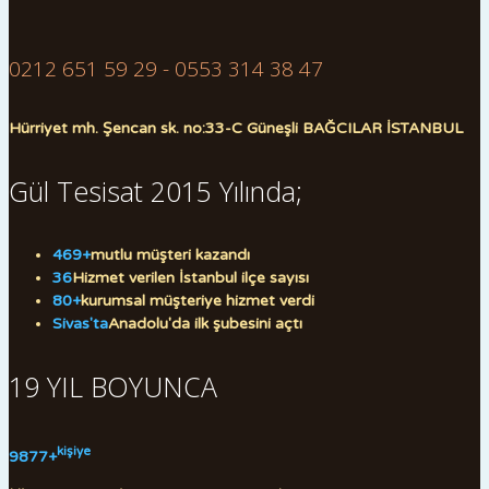
0212 651 59 29 - 0553 314 38 47
Hürriyet mh. Şencan sk. no:33-C Güneşli BAĞCILAR İSTANBUL
Gül Tesisat 2015 Yılında;
469+
mutlu müşteri kazandı
36
Hizmet verilen İstanbul ilçe sayısı
80+
kurumsal müşteriye hizmet verdi
Sivas'ta
Anadolu'da ilk şubesini açtı
19 YIL BOYUNCA
kişiye
9877+