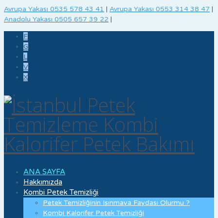
Avrupa Yakası 0535 578 43 41
|
Avrupa Yakası 0553 314 38 47
|
Anadolu Yakası 0505 657 39 22
|
F
G
L
V
X
ANA SAYFA
Hakkımızda
Kombi Petek Temizliği
Petek Temizliğinin Isınmaya Faydası Olurmu ?
Kombi Kalorifer Petek Temizliği